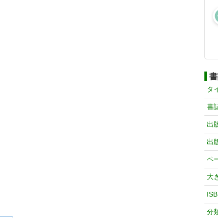
書
タ
書
出
出
ペ
大
IS
分