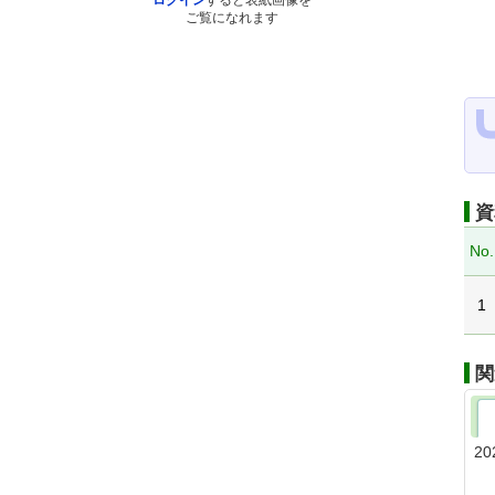
ログイン
すると表紙画像を
ご覧になれます
資
No.
1
関
20