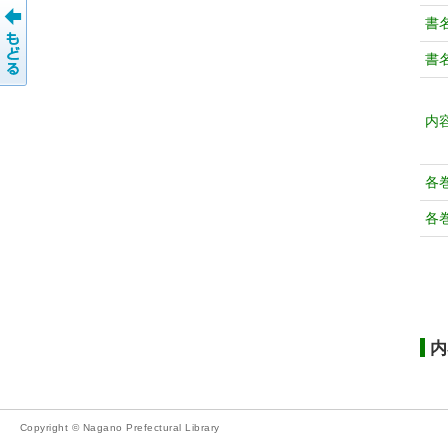
書
書
内
各
各
内
Copyright © Nagano Prefectural Library