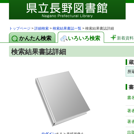
トップページ
>
詳細検索
>
検索結果書誌一覧
> 検索結果書誌詳細
かんたん検索
いろいろ検索
新着資料
検索結果書誌詳細
蔵
所
書
書
著
著
出