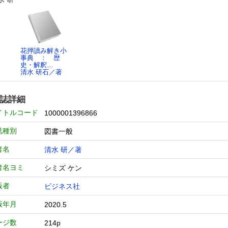
花押讀み解き小
事典 ： 歴
史・解釈…
清水 研石／著
誌詳細
イトルコード
1000001396866
誌種別
図書一般
者名
清水 研／著
者名ヨミ
シミズ ケン
版者
ビジネス社
版年月
2020.5
ージ数
214p