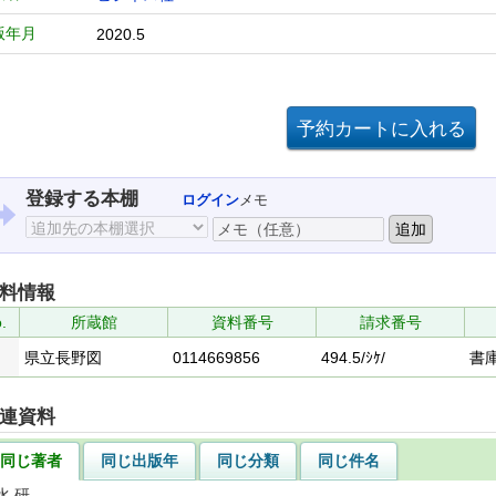
版年月
2020.5
登録する本棚
ログイン
メモ
料情報
.
所蔵館
資料番号
請求番号
県立長野図
0114669856
494.5/ｼｹ/
書
連資料
同じ著者
同じ出版年
同じ分類
同じ件名
水 研