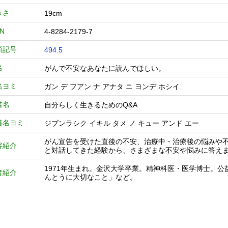
きさ
19cm
BN
4-8284-2179-7
類記号
494.5
名
がんで不安なあなたに読んでほしい。
名ヨミ
ガン デ フアン ナ アナタ ニ ヨンデ ホシイ
書名
自分らしく生きるためのQ&A
書名ヨミ
ジブンラシク イキル タメ ノ キュー アンド エー
がん宣告を受けた直後の不安、治療中・治療後の悩みや不
容紹介
と対話してきた経験から、さまざまな不安や悩みに答え
1971年生まれ。金沢大学卒業。精神科医・医学博士。
者紹介
んとうに大切なこと」など。