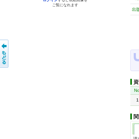
ログイン
すると表紙画像を
ご覧になれます
出
資
No
1
関
清