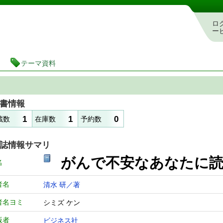
図書館 蔵書検索・予約システム
ロ
ー
テーマ資料
書情報
1
1
0
蔵数
在庫数
予約数
誌情報サマリ
がんで不安なあなたに
名
者名
清水 研／著
者名ヨミ
シミズ ケン
版者
ビジネス社