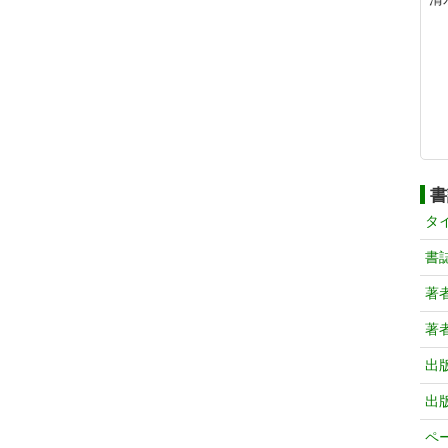
書
タ
書
著
著
出
出
ペ