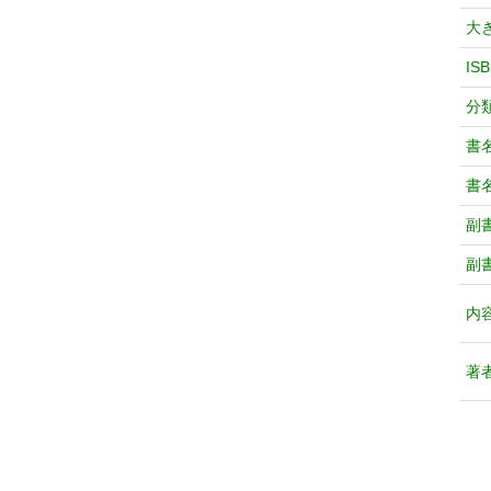
大
IS
分
書
書
副
副
内
著