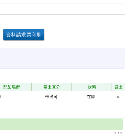
配架場所
帯出区分
状態
貸出
庫
帯出可
在庫
○
1
/
1