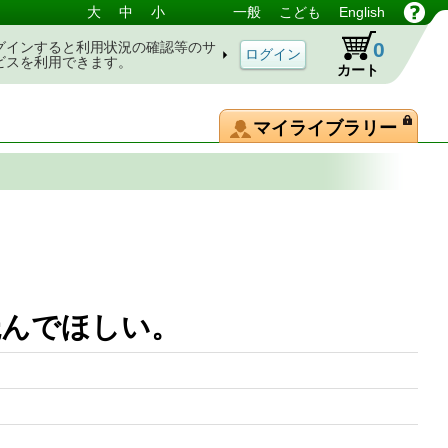
大
中
小
一般
こども
English
0
グインすると利用状況の確認等のサ
ビスを利用できます。
カート
マイライブラリー
読んでほしい。