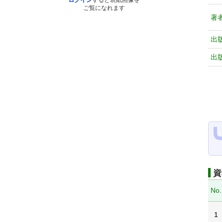
ログイン
すると表紙画像を
ご覧になれます
著
出
出
資
No.
1