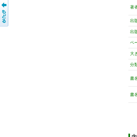
著
出
出
ペ
大
分
書
書
内