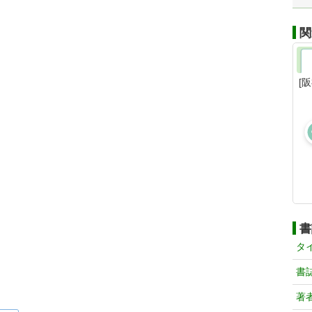
関
[
書
タ
書
著