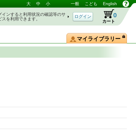
大
中
小
一般
こども
English
0
グインすると利用状況の確認等のサ
ビスを利用できます。
カート
マイライブラリー