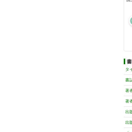
書
タ
書
著
著
出
出