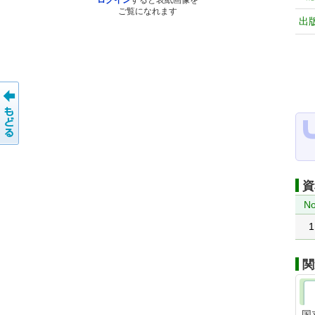
ログイン
すると表紙画像を
ご覧になれます
出
資
No
1
関
国