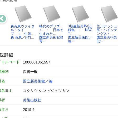
森英恵ヴァイタ
時代のプリズ
3期生新美塾!記
荒川ナッシュ
ル・タイ
ム ： 日本で
録集 ： NAC
医：ペインテ
プ ： 生誕…
生まれた…
T…
ングス・…
森 英恵／[作]…
国立新美術館教
国立新美術館／
国立新美術館
育…
編…
[ほ…
誌詳細
イトルコード
1000001361557
誌種別
図書一般
者名
国立新美術館／編
者名ヨミ
コクリツ シン ビジュツカン
版者
美術出版社
版年月
2019.9