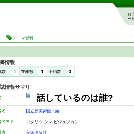
図書館 蔵書検索・予約システム
ロ
ー
テーマ資料
書情報
1
1
0
蔵数
在庫数
予約数
誌情報サマリ
話しているのは誰?
名
者名
国立新美術館／編
者名ヨミ
コクリツ シン ビジュツカン
版者
美術出版社