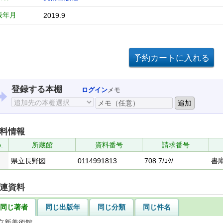
版年月
2019.9
登録する本棚
ログイン
メモ
料情報
.
所蔵館
資料番号
請求番号
県立長野図
0114991813
708.7/ｺｸ/
書
連資料
同じ著者
同じ出版年
同じ分類
同じ件名
立新美術館