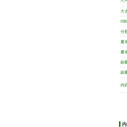
ペ
大
IS
分
書
書
副
副
内
内