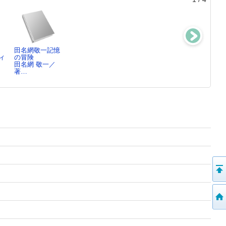
田名網敬一記憶
2期生新美塾!記
和田礼治郎：F
遠距離現在：U
ィ
の冒険
録集 ： NAC
ORBIDDEN F…
iversal／R…
田名網 敬一／
T…
国立新美術館
国立新美術館教
著…
国立新美術館／
育…
編…