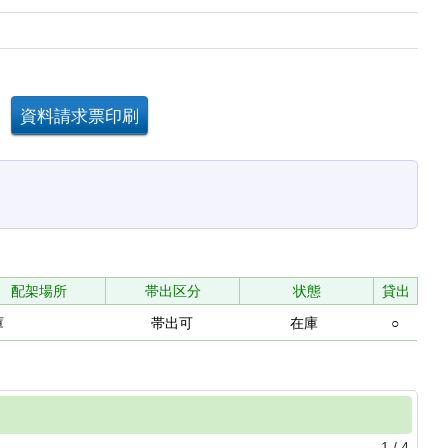
配架場所
帯出区分
状態
貸出
庫
帯出可
在庫
○
1
/
4