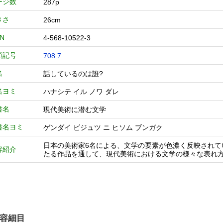
ージ数
287p
きさ
26cm
BN
4-568-10522-3
類記号
708.7
名
話しているのは誰?
名ヨミ
ハナシテ イル ノワ ダレ
書名
現代美術に潜む文学
書名ヨミ
ゲンダイ ビジュツ ニ ヒソム ブンガク
日本の美術家6名による、文学の要素が色濃く反映され
容紹介
たる作品を通して、現代美術における文学の様々な表れ
容細目