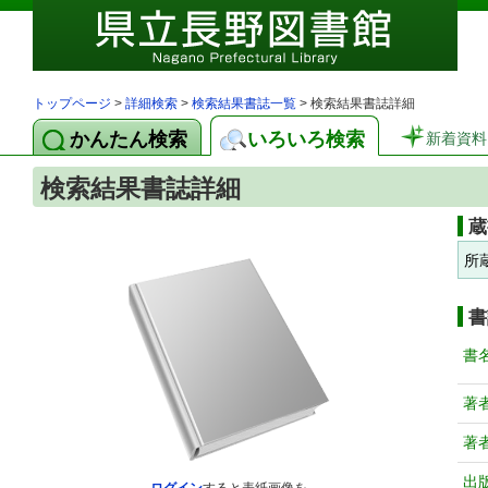
トップページ
>
詳細検索
>
検索結果書誌一覧
> 検索結果書誌詳細
かんたん検索
いろいろ検索
新着資料
検索結果書誌詳細
蔵
所
書
書
著
著
出