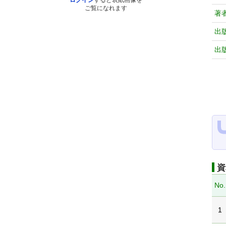
ログイン
すると表紙画像を
ご覧になれます
著
出
出
資
No.
1