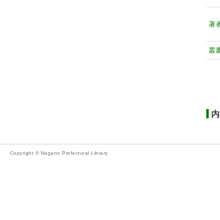
著
叢
内
Copyright © Nagano Prefectural Library