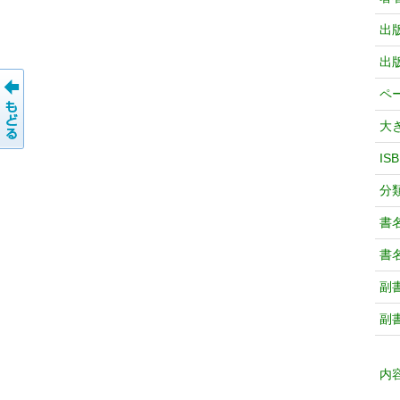
出
出
ペ
大
IS
分
書
書
副
副
内