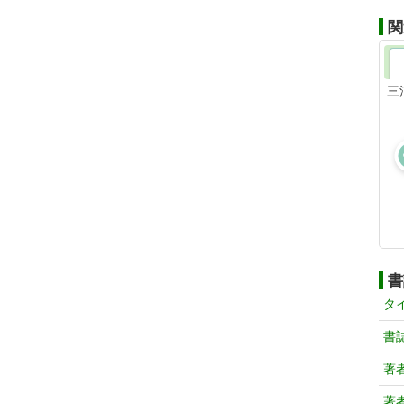
関
三
書
タ
書
著
著