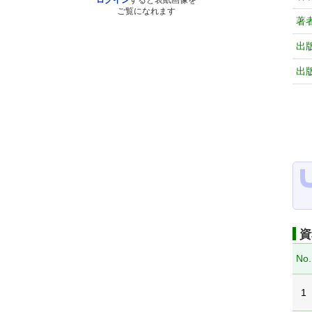
ログイン
すると表紙画像を
ご覧になれます
著
出
出
資
No.
1