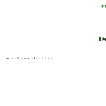
著
内
Copyright © Nagano Prefectural Library