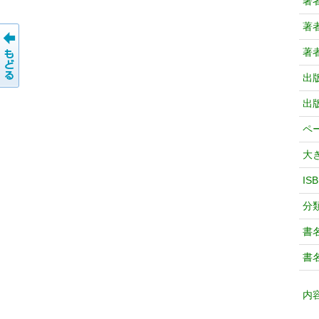
著
著
著
出
出
ペ
大
IS
分
書
書
内