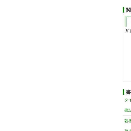
関
加
書
タ
書
著