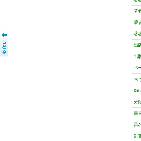
著
著
著
出
出
ペ
大
IS
分
書
書
副