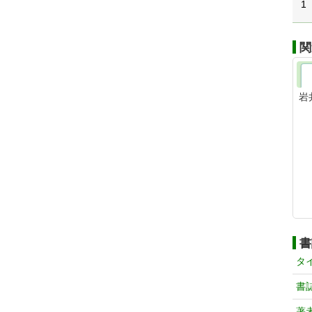
1
関
岩
書
タ
書
著