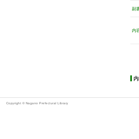
副
内
内
Copyright © Nagano Prefectural Library