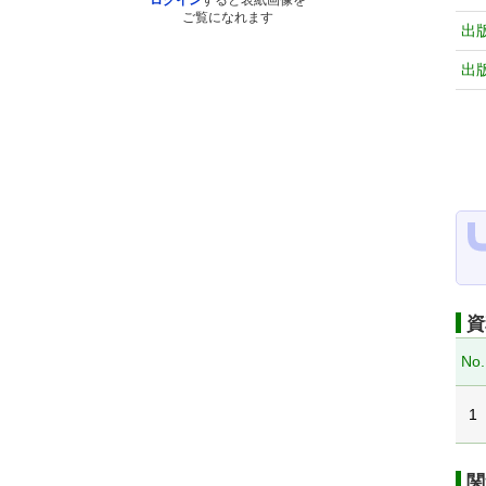
ログイン
すると表紙画像を
ご覧になれます
出
出
資
No.
1
関