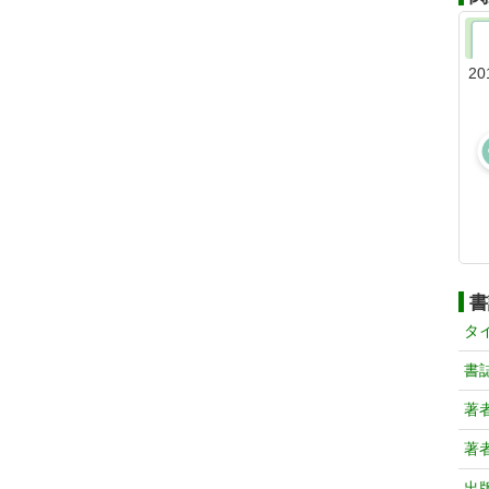
20
書
タ
書
著
著
出