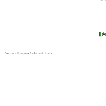
内
Copyright © Nagano Prefectural Library