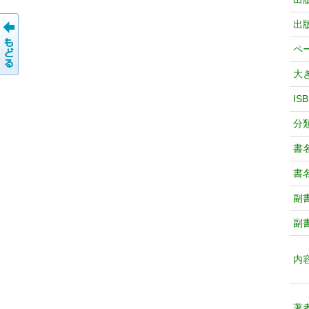
出
ペ
大
IS
分
書
書
副
副
内
著