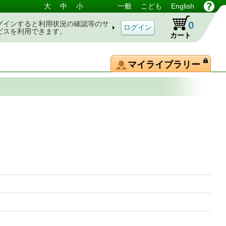
大
中
小
一般
こども
English
0
グインすると利用状況の確認等のサ
ビスを利用できます。
カート
マイライブラリー