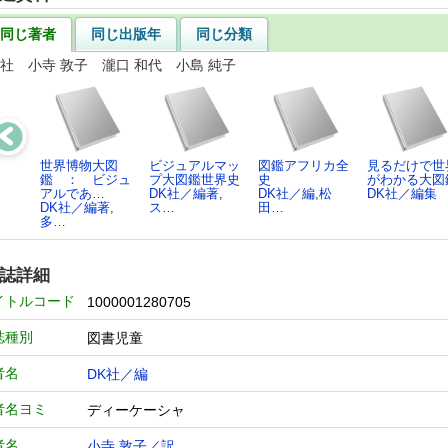
同じ著者
同じ出版年
同じ分類
K社 小寺 敦子 瀧口 和代 小島 純子
世界博物大図
ビジュアルマッ
図鑑アフリカ全
見るだけで世
鑑 ： ビジュ
プ大図鑑世界史
史
がわかる大図
アルであ…
DK社／編著,
DK社／編,松
DK社／編集
DK社／編著,
ス…
田…
多…
誌詳細
イトルコード
1000001280705
誌種別
図書児童
者名
DK社／編
者名ヨミ
ディーケーシャ
者名
小寺 敦子／訳