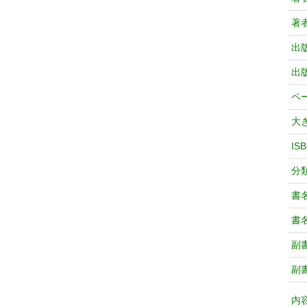
著
出
出
ペ
大
IS
分
書
書
副
副
内