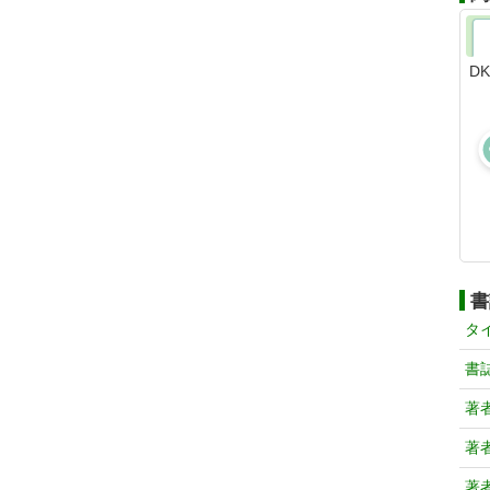
D
書
タ
書
著
著
著