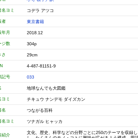
者名ヨミ
コデラ アツコ
版者
東京書籍
版年月
2018.12
ージ数
304p
きさ
29cm
BN
4-487-81151-9
類記号
033
名
地球なんでも大図鑑
名ヨミ
チキュウ ナンデモ ダイズカン
書名
つながる百科
書名ヨミ
ツナガル ヒャッカ
文化、歴史、科学などの分野ごとに250のテーマを収録
容紹介
し、たくさんのモノ・コトに興味が広がるよう構成。用