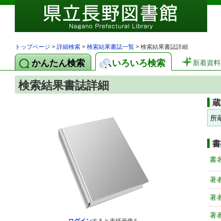
トップページ
>
詳細検索
>
検索結果書誌一覧
> 検索結果書誌詳細
かんたん検索
いろいろ検索
新着資料
検索結果書誌詳細
蔵
所
書
書
著
著
著