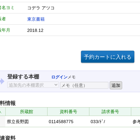
者名ヨミ
コデラ アツコ
版者
東京書籍
版年月
2018.12
登録する本棚
ログイン
メモ
料情報
.
所蔵館
資料番号
請求番号
県立長野図
0114588775
033/ﾄﾞ/
参
連資料