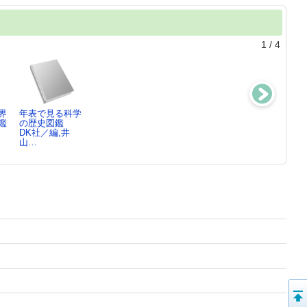
1
/
4
界
年表で見る科学
まるごとわかる!
みのまわりのあ
宇宙ステーショ
鑑
の歴史図鑑
地球の科学大図
りとあらゆるし
ンおしごと大図
DK社／編,井
鑑
くみ図…
鑑 ：…
山…
DK社／編集,
DK社／編著,
野口 聡一／日
梅…
藤…
本…