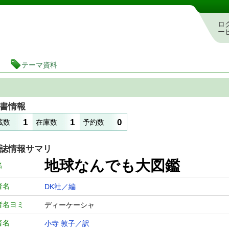
図書館 蔵書検索・予約システム
ロ
ー
テーマ資料
書情報
1
1
0
蔵数
在庫数
予約数
誌情報サマリ
地球なんでも大図鑑
名
者名
DK社／編
者名ヨミ
ディーケーシャ
者名
小寺 敦子／訳