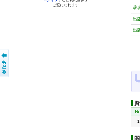
ログイン
すると表紙画像を
ご覧になれます
著
出
出
資
No
1
関