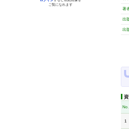
ログイン
すると表紙画像を
ご覧になれます
著
出
出
資
No.
1