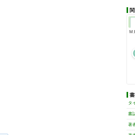
関
М
書
タ
書
著