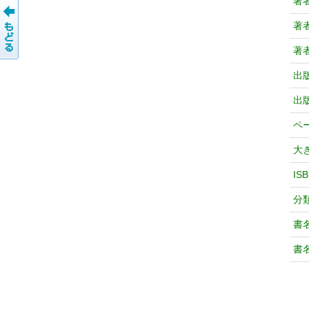
著
著
著
出
出
ペ
大
IS
分
書
書