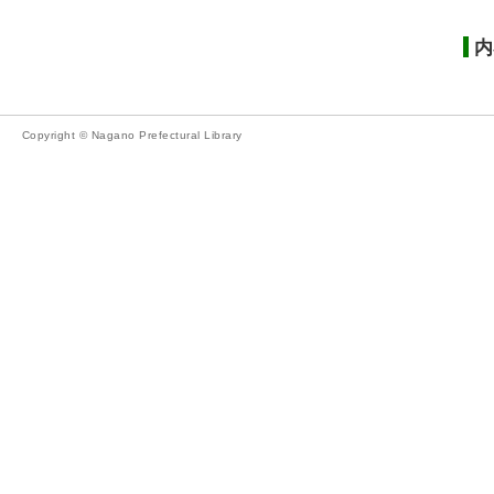
内
Copyright © Nagano Prefectural Library