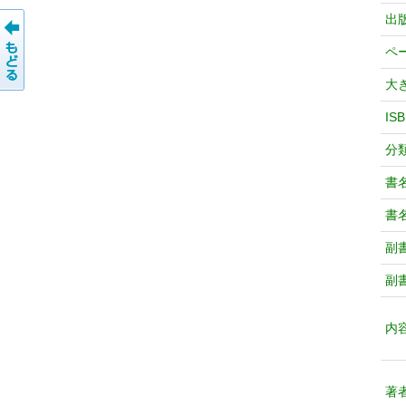
出
ペ
大
IS
分
書
書
副
副
内
著