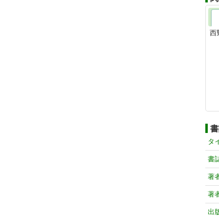
西
書
タ
書
著
著
出