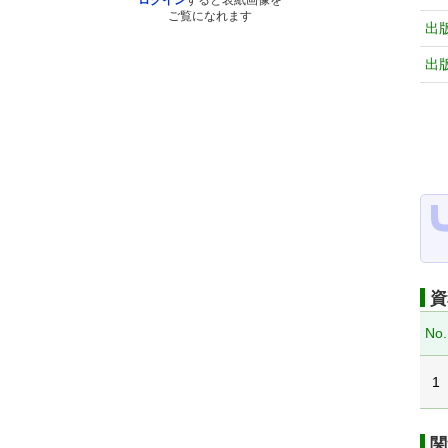
ログイン
すると表紙画像を
ご覧になれます
出
出
資
No.
1
関