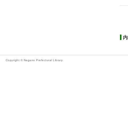
内
Copyright © Nagano Prefectural Library