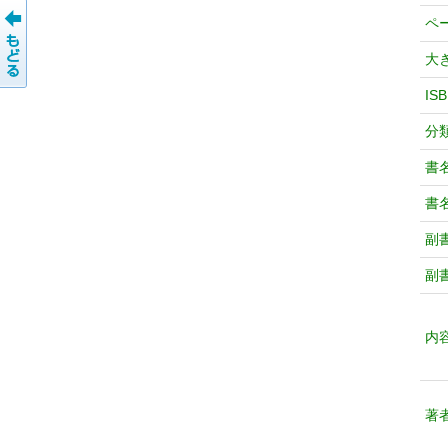
ペ
大
IS
分
書
書
副
副
内
著