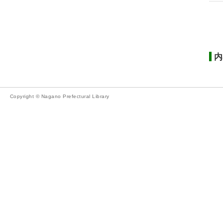
内
Copyright © Nagano Prefectural Library