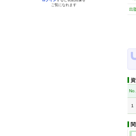
ログイン
すると表紙画像を
ご覧になれます
出
資
No.
1
関