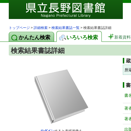
トップページ
>
詳細検索
>
検索結果書誌一覧
> 検索結果書誌詳細
かんたん検索
いろいろ検索
新着資料
検索結果書誌詳細
蔵
所
書
書
著
著
出