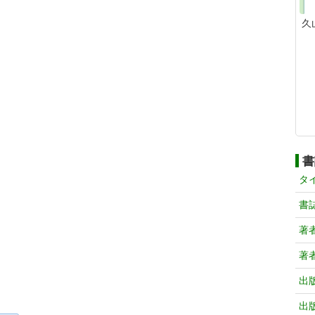
久
書
タ
書
著
著
出
出