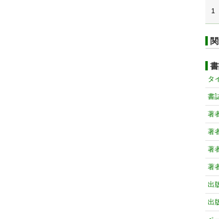
1
関
書
タ
書
著
著
著
著
出
出