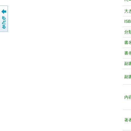
ペ
大
IS
分
書
書
副
副
内
著