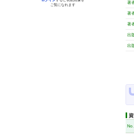
ログイン
すると表紙画像を
著
ご覧になれます
著
著
出
出
資
No.