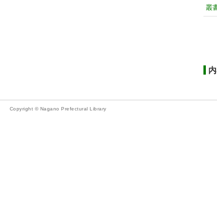
叢
内
Copyright © Nagano Prefectural Library