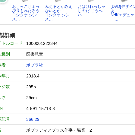
おしっこちょっ
みえるとかみえ
おばけれっしゃ
[DVD]デザイ
ぴりもれたろう
ないとか
しのだ こうへ
あ
ヨシタケ シン
ヨシタケ シン
い…
NHKエデュケ
ス…
ス…
ー…
誌詳細
イトルコード
1000001222344
誌種別
図書児童
版者
ポプラ社
版年月
2018.4
ージ数
295p
きさ
29cm
BN
4-591-15718-3
類記号
366.29
名
ポプラディアプラス仕事・職業 2