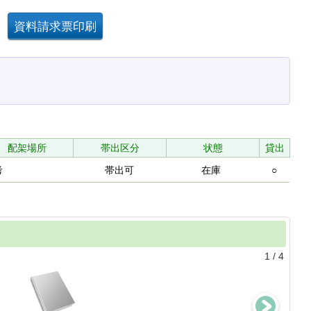
配架場所
帯出区分
状態
貸出
考
帯出可
在庫
○
1
/
4