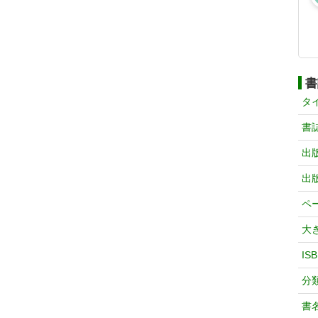
書
タ
書
出
出
ペ
大
IS
分
書