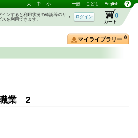
大
中
小
一般
こども
English
0
グインすると利用状況の確認等のサ
ビスを利用できます。
カート
マイライブラリー
職業 2