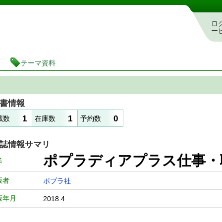
図書館 蔵書検索・予約システム
ロ
ー
テーマ資料
書情報
1
1
0
蔵数
在庫数
予約数
誌情報サマリ
ポプラディアプラス仕事・
名
版者
ポプラ社
版年月
2018.4