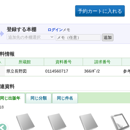
登録する本棚
ログイン
メモ
料情報
.
所蔵館
資料番号
請求番号
県立長野図
0114560717
366/ﾎﾟ/2
参
連資料
同じ出版年
同じ分類
同じ件名
18