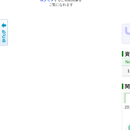
ログイン
すると表紙画像を
ご覧になれます
資
No
1
関
20