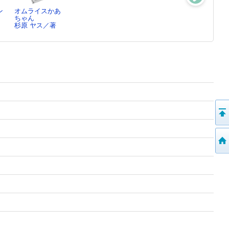
ン
オムライスかあ
ふうせんゆらゆ
恐竜えほんトリ
いちにちなぞの
ちゃん
ら
ケラトプス
いきもの
杉原 ヤス／著
とよた かずひ
柏崎 義明／絵,
ふくべ あきひ
こ…
…
ろ…