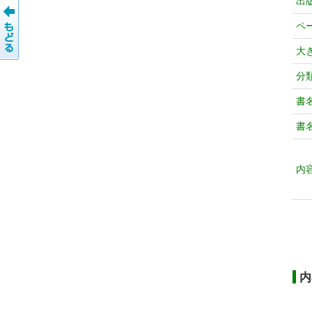
出
ペ
大
分
書
書
内
内