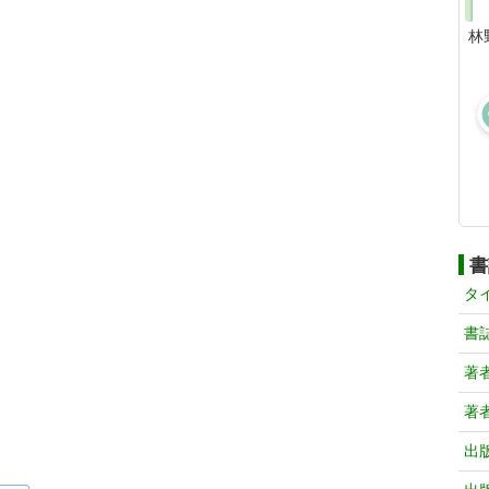
林
書
タ
書
著
著
出