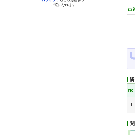
ログイン
すると表紙画像を
ご覧になれます
出
資
No.
1
関