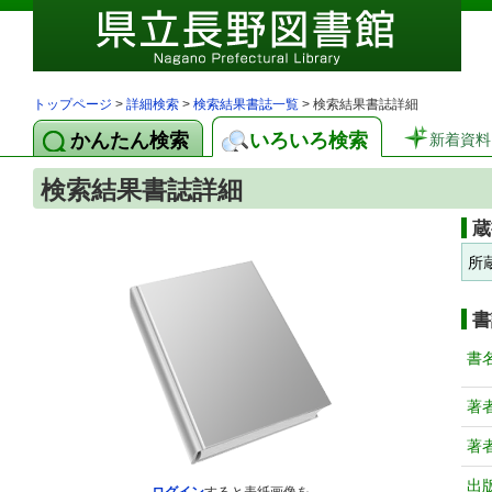
トップページ
>
詳細検索
>
検索結果書誌一覧
> 検索結果書誌詳細
かんたん検索
いろいろ検索
新着資料
検索結果書誌詳細
蔵
所
書
書
著
著
出