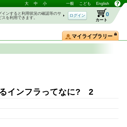
大
中
小
一般
こども
English
0
グインすると利用状況の確認等のサ
ビスを利用できます。
カート
マイライブラリー
るインフラってなに? 2