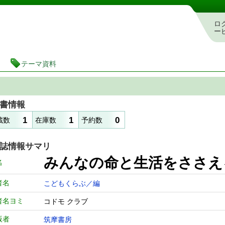
図書館 蔵書検索・予約システム
ロ
ー
テーマ資料
書情報
1
1
0
蔵数
在庫数
予約数
誌情報サマリ
みんなの命と生活をささえ
名
者名
こどもくらぶ／編
者名ヨミ
コドモ クラブ
版者
筑摩書房