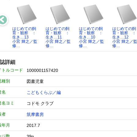
はじめての飼
はじめての飼
はじめての飼
はじめての飼
育・観察 ：
育・観察 ：
育・観察 ：
育・観察 
生き…13
生き…11
生き…10
生き…12
小宮 輝之／監
小宮 輝之／監
小宮 輝之／監
小宮 輝之／
修…
修…
修…
修…
誌詳細
イトルコード
1000001157420
誌種別
図書児童
者名
こどもくらぶ／編
者名ヨミ
コドモ クラブ
版者
筑摩書房
版年月
2017.7
ージ数
39p