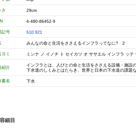
きさ
29cm
BN
4-480-86452-9
類記号
510.921
名
みんなの命と生活をささえるインフラってなに? 2
名ヨミ
ミンナ ノ イノチ ト セイカツ オ ササエル インフラ ッテ
インフラとは、人びとの命と生活をささえる設備・施設
容紹介
下水道のしくみとはたらき、世界と日本の下水道の課題
巻書名
下水
容細目