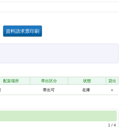
配架場所
帯出区分
状態
貸出
架
帯出可
在庫
○
1
/
4