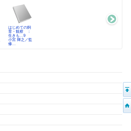
はじめての飼
理系の職場16
理系の職場15
お米はどこから
：
育・観察 ：
こどもくらぶ／
こどもくらぶ／
来て、どこへい
生きも…9
編
編
く?…3
監
小宮 輝之／監
稲葉 茂勝／著,
修…
…