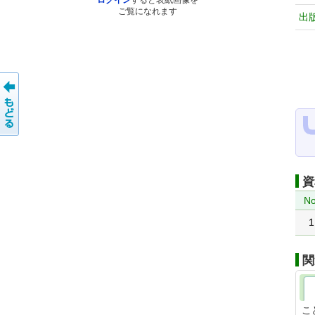
ログイン
すると表紙画像を
ご覧になれます
出
資
No
1
関
こ