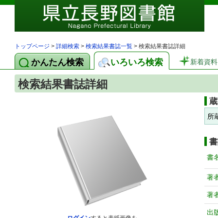
トップページ
>
詳細検索
>
検索結果書誌一覧
> 検索結果書誌詳細
かんたん検索
いろいろ検索
新着資料
検索結果書誌詳細
蔵
所
書
書
著
著
出