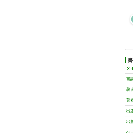
書
タ
書
著
著
出
出
ペ