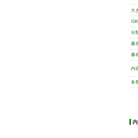
大
IS
分
書
書
内
各
内