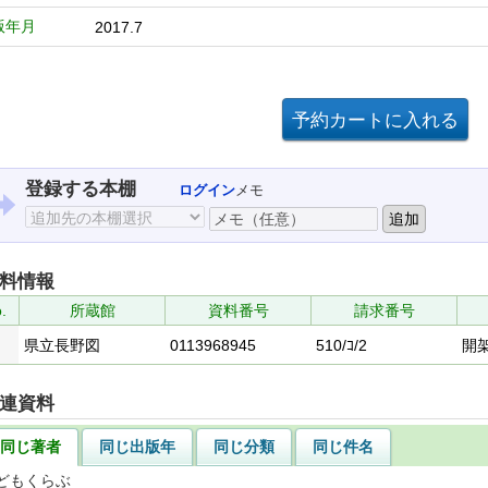
版年月
2017.7
登録する本棚
ログイン
メモ
料情報
.
所蔵館
資料番号
請求番号
県立長野図
0113968945
510/ｺ/2
開
連資料
同じ著者
同じ出版年
同じ分類
同じ件名
どもくらぶ