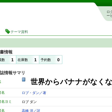
図書館 蔵書検索・予約システム
ロ
ー
テーマ資料
書情報
1
1
0
蔵数
在庫数
予約数
誌情報サマリ
世界からバナナがなく
名
者名
ロブ・ダン／著
者名ヨミ
ロブ ダン
者名
高橋 洋／訳