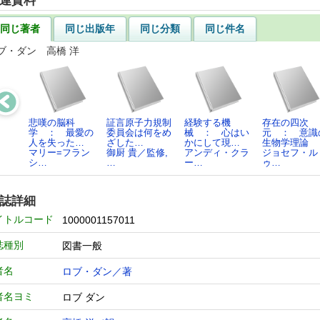
連資料
同じ著者
同じ出版年
同じ分類
同じ件名
ブ・ダン 高橋 洋
悲嘆の脳科
証言原子力規制
経験する機
存在の四次
学 ： 最愛の
委員会は何をめ
械 ： 心はい
元 ： 意識
人を失った…
ざした…
かにして現…
生物学理論
マリー=フラン
御厨 貴／監修,
アンディ・クラ
ジョセフ・ル
シ…
…
ー…
ゥ…
誌詳細
イトルコード
1000001157011
誌種別
図書一般
者名
ロブ・ダン／著
者名ヨミ
ロブ ダン