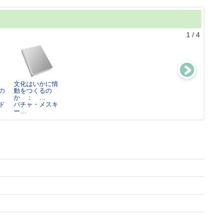
1
/
4
文化はいかに情
高橋五山の総合
行為主体性の進
海にしずんだク
の
動をつくるの
的研究 ： デ
化 ： 生物は
ジラ
か ： …
ザイン…
いかに…
メリッサ・スチ
ド
バチャ・メスキ
高橋 洋子／著
マイケル・トマ
ュ…
ー…
セ…