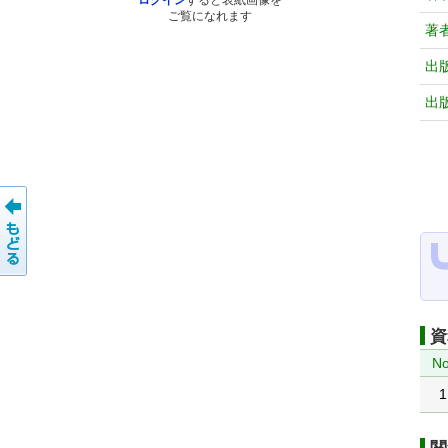
ログイン
すると表紙画像を
ご覧になれます
著
出
出
資
No
1