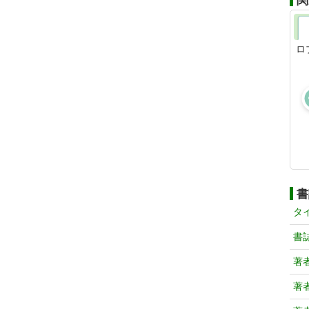
関
ロ
書
タ
書
著
著