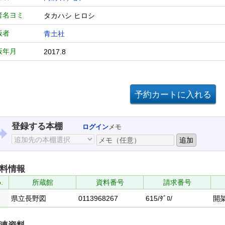
者名ヨミ
タカハシ ヒロシ
版者
青土社
版年月
2017.8
登録する本棚
ログイン
メモ
料情報
.
所蔵館
資料番号
請求番号
県立長野図
0113968267
615/ﾀﾞﾛ/
開