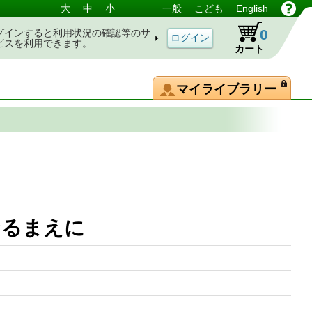
大
中
小
一般
こども
English
0
グインすると利用状況の確認等のサ
ビスを利用できます。
カート
マイライブラリー
なるまえに