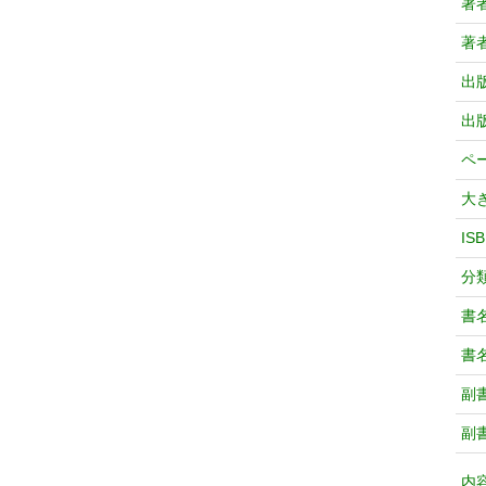
著
著
出
出
ペ
大
IS
分
書
書
副
副
内