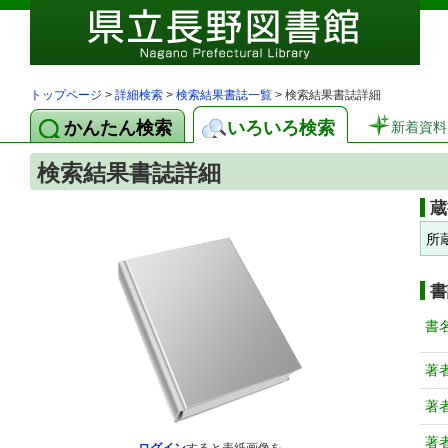
トップページ
>
詳細検索
>
検索結果書誌一覧
> 検索結果書誌詳細
かんたん検索
いろいろ検索
新着資料
検索結果書誌詳細
蔵
所
書
書
著
著
著