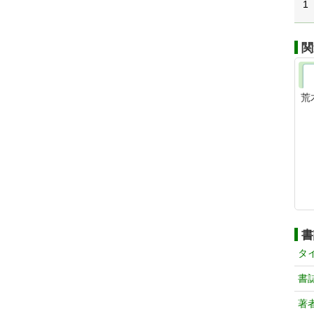
1
関
荒
書
タ
書
著