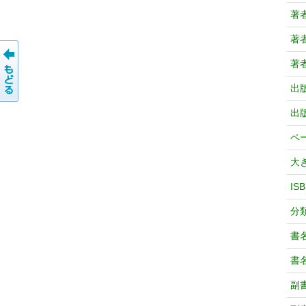
著
著
著
出
出
ペ
大
IS
分
書
書
副