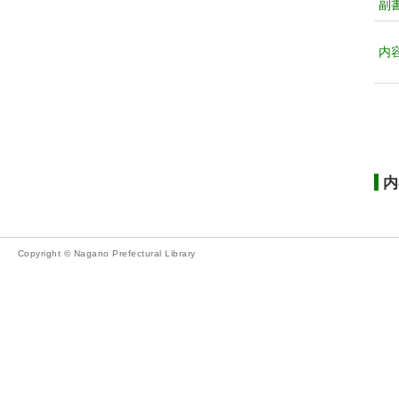
副
内
内
Copyright © Nagano Prefectural Library