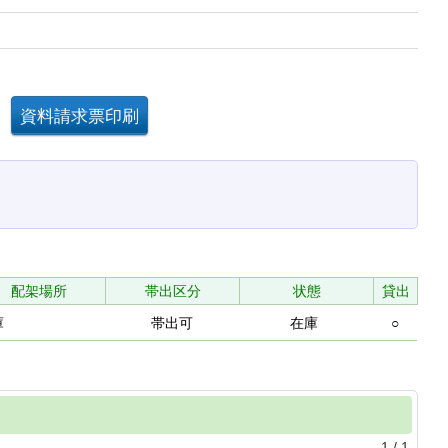
配架場所
帯出区分
状態
貸出
庫
帯出可
在庫
○
1
/
1