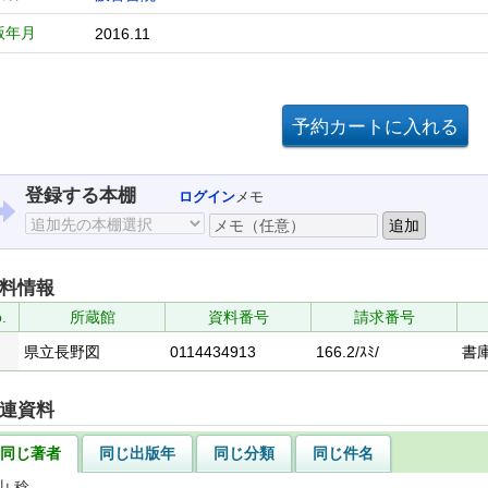
版年月
2016.11
登録する本棚
ログイン
メモ
料情報
.
所蔵館
資料番号
請求番号
県立長野図
0114434913
166.2/ｽﾐ/
書
連資料
同じ著者
同じ出版年
同じ分類
同じ件名
山 稔