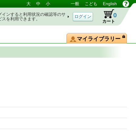
大
中
小
一般
こども
English
0
グインすると利用状況の確認等のサ
ビスを利用できます。
カート
マイライブラリー