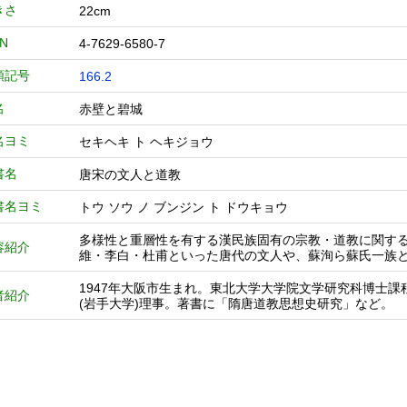
きさ
22cm
BN
4-7629-6580-7
類記号
166.2
名
赤壁と碧城
名ヨミ
セキヘキ ト ヘキジョウ
書名
唐宋の文人と道教
書名ヨミ
トウ ソウ ノ ブンジン ト ドウキョウ
多様性と重層性を有する漢民族固有の宗教・道教に関する
容紹介
維・李白・杜甫といった唐代の文人や、蘇洵ら蘇氏一族
1947年大阪市生まれ。東北大学大学院文学研究科博士
者紹介
(岩手大学)理事。著書に「隋唐道教思想史研究」など。