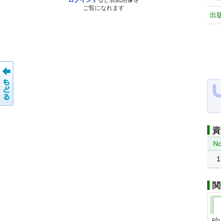
ログイン
すると表紙画像を
ご覧になれます
出
資
No
1
関
砂