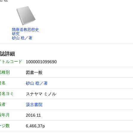
隋唐道教思想史
研究
砂山 稔／著
誌詳細
イトルコード
1000001099690
誌種別
図書一般
者名
砂山 稔／著
者名ヨミ
スナヤマ ミノル
版者
汲古書院
版年月
2016.11
ージ数
6,466,37p