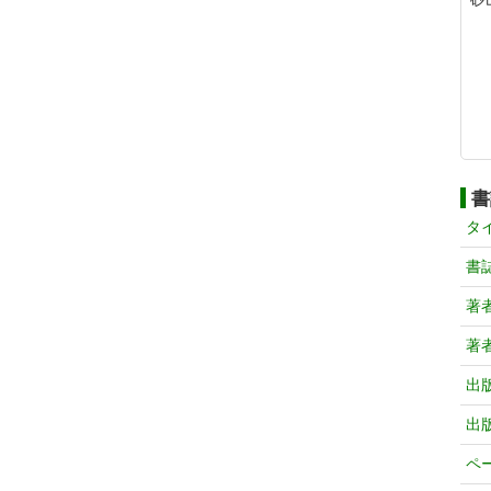
書
タ
書
著
著
出
出
ペ