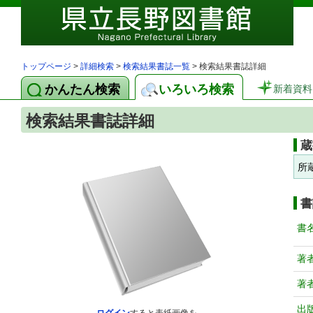
トップページ
>
詳細検索
>
検索結果書誌一覧
> 検索結果書誌詳細
かんたん検索
いろいろ検索
新着資料
検索結果書誌詳細
蔵
所
書
書
著
著
出