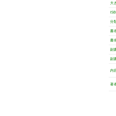
大
IS
分
書
書
副
副
内
著