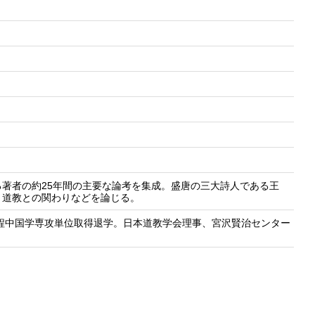
著者の約25年間の主要な論考を集成。盛唐の三大詩人である王
と道教との関わりなどを論じる。
課程中国学専攻単位取得退学。日本道教学会理事、宮沢賢治センター