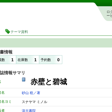
図書館 蔵書検索・予約システム
ロ
ー
テーマ資料
書情報
1
1
0
蔵数
在庫数
予約数
誌情報サマリ
赤壁と碧城
名
者名
砂山 稔／著
者名ヨミ
スナヤマ ミノル
版者
汲古書院