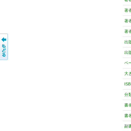
著
著
著
出
出
ペ
大
IS
分
書
書
副