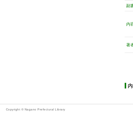
副
内
著
内
Copyright © Nagano Prefectural Library