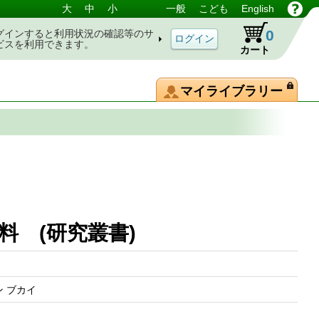
大
中
小
一般
こども
English
0
グインすると利用状況の確認等のサ
ビスを利用できます。
カート
マイライブラリー
料 (研究叢書)
ン ブカイ