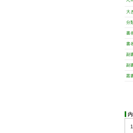
ペ
大
分
書
書
副
副
叢
内