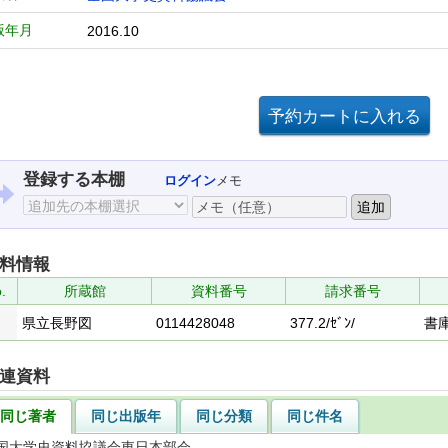
版年月
2016.10
登録する本棚
ログイン
メモ
料情報
.
所蔵館
資料番号
請求番号
県立長野図
0114428048
377.2/ｾﾞﾝ/
書
連資料
同じ著者
同じ出版年
同じ分類
同じ件名
国大学史資料協議会東日本部会