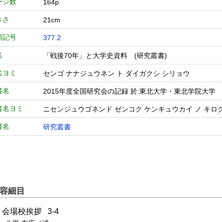
ージ数
164p
きさ
21cm
類記号
377.2
名
「戦後70年」と大学史資料 (研究叢書)
名ヨミ
センゴ ナナジュウネン ト ダイガクシ シリョウ
書名
2015年度全国研究会の記録 於:東北大学・東北学院大学
書名ヨミ
ニセンジュウゴネンド ゼンコク ケンキュウカイ ノ キロク
書名
研究叢書
容細目
1 会場校挨拶 3-4