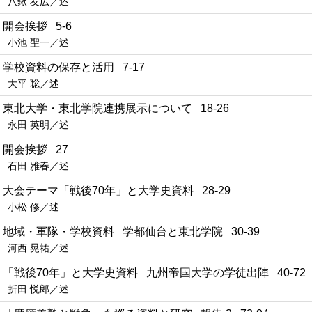
八鍬 友広／述
2 開会挨拶 5-6
小池 聖一／述
3 学校資料の保存と活用 7-17
大平 聡／述
4 東北大学・東北学院連携展示について 18-26
永田 英明／述
5 開会挨拶 27
石田 雅春／述
6 大会テーマ「戦後70年」と大学史資料 28-29
小松 修／述
7 地域・軍隊・学校資料 学都仙台と東北学院 30-39
河西 晃祐／述
8 「戦後70年」と大学史資料 九州帝国大学の学徒出陣 40-72
折田 悦郎／述