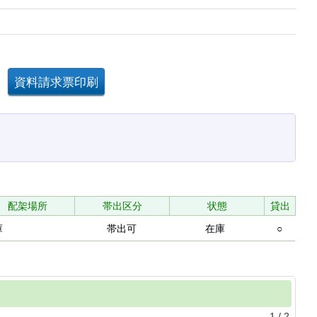
配架場所
帯出区分
状態
貸出
庫
帯出可
在庫
○
1
/
2