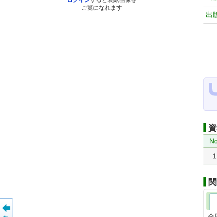
ログイン
すると表紙画像を
ご覧になれます
出
資
No
1
関
全