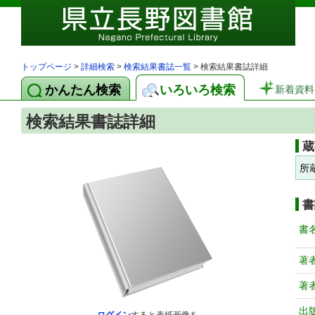
トップページ
>
詳細検索
>
検索結果書誌一覧
> 検索結果書誌詳細
かんたん検索
いろいろ検索
新着資料
検索結果書誌詳細
蔵
所
書
書
著
著
出