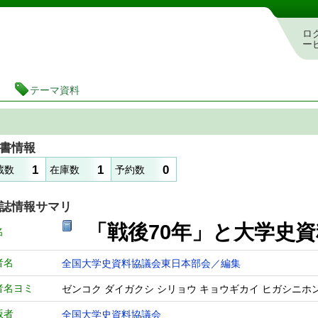
図書館 蔵書検索・予約システム
ロ
ー
テーマ資料
書情報
1
1
0
蔵数
在庫数
予約数
誌情報サマリ
「戦後70年」と大学史資
名
者名
全国大学史資料協議会東日本部会／編集
者名ヨミ
ゼンコク ダイガクシ シリョウ キョウギカイ ヒガシニホ
版者
全国大学史資料協議会