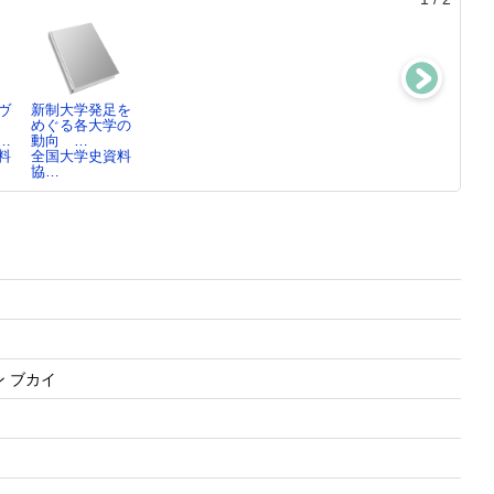
ヴ
新制大学発足を
大学史資料の活
災害とアーカイ
全国大学史資料
めぐる各大学の
用と展示 ：
ヴズ ： 2011
協議会東日本部
…
動向 …
201…
年…
会二十…
料
全国大学史資料
全国大学史資料
全国大学史資料
全国大学史資料
協…
協…
協…
協…
ン ブカイ