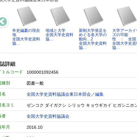
年史編纂の現在
地域と大学
新制大学発足を
大学アーカイ
地
全国大学史資料
めぐる各大学の
ズの可能
全国大学史資料
協…
動向…2
性 ： 全国
協…
全国大学史資料
全国大学史資
協…
協…
誌詳細
イトルコード
1000001092456
誌種別
図書一般
者名
全国大学史資料協議会東日本部会／編集
者名ヨミ
ゼンコク ダイガクシ シリョウ キョウギカイ ヒガシニホ
版者
全国大学史資料協議会
版年月
2016.10