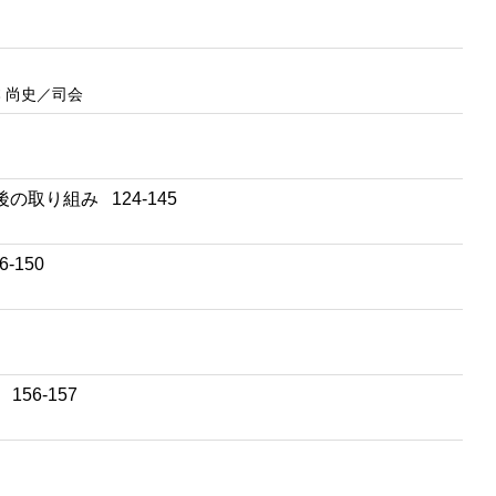
本 尚史／司会
取り組み 124-145
-150
56-157