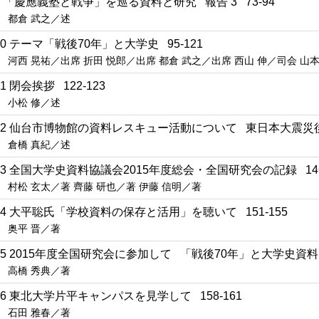
9 「慶應義塾と戦争」を巡る資料と研究 報告 3 73-94
都倉 武之／述
10 テーマ「戦後70年」と大学史 95-121
河西 晃祐／出席 折田 悦郎／出席 都倉 武之／出席 西山 伸／司会 山
11 閉会挨拶 122-123
小松 修／述
12 仙台市博物館の資料レスキュー活動について 東日本大震災後の
倉橋 真紀／述
13 全国大学史資料協議会2015年度総会・全国研究会の記録 146
村松 玄太／著 齊藤 研也／著 伊藤 信明／著
14 大平聡氏「学校資料の保存と活用」を聴いて 151-155
奥平 晋／著
15 2015年度全国研究会に参加して 「戦後70年」と大学史資料 1
高橋 秀典／著
16 東北大学片平キャンパスを見学して 158-161
石田 雅春／著