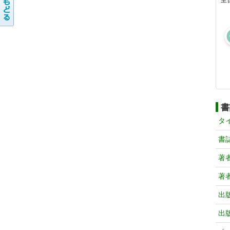
書
タ
書
著
著
出
出