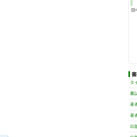
田
書
タ
書
著
著
出