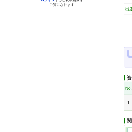
ログイン
すると表紙画像を
ご覧になれます
出
資
No.
1
関