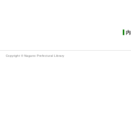
内
Copyright © Nagano Prefectural Library