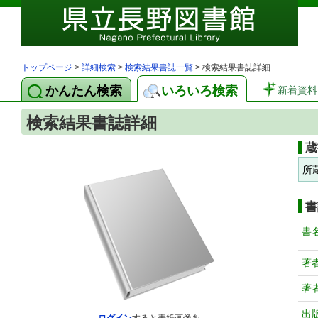
トップページ
>
詳細検索
>
検索結果書誌一覧
> 検索結果書誌詳細
かんたん検索
いろいろ検索
新着資料
検索結果書誌詳細
蔵
所
書
書
著
著
出