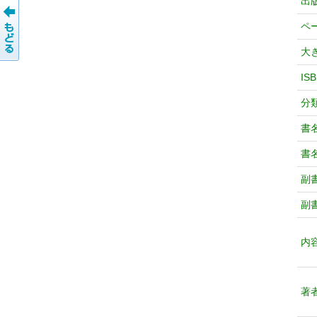
出
ペ
大
IS
分
書
書
副
副
内
著