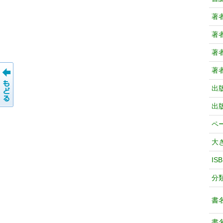
著
著
著
著
出
出
ペ
大
IS
分
書
書