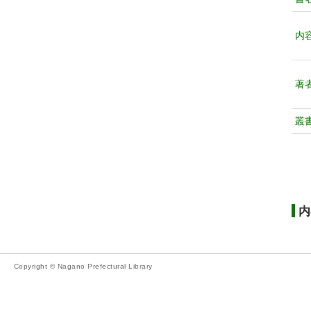
内
著
叢
内
Copyright © Nagano Prefectural Library