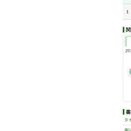
1
関
20
書
タ
書