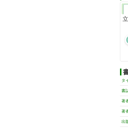
立
タ
書
著
著
出