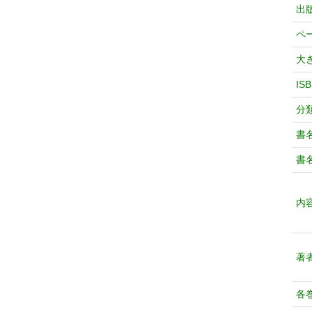
出
ペ
大
IS
分
書
書
内
著
各