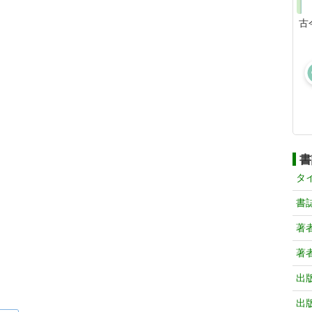
古
書
タ
書
著
著
出
出