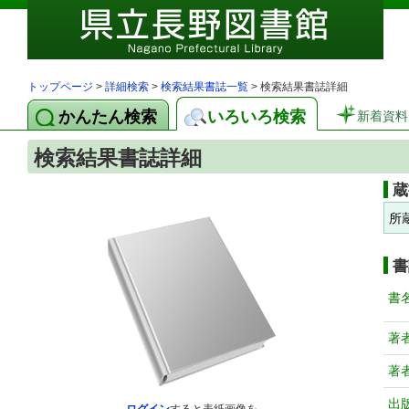
トップページ
>
詳細検索
>
検索結果書誌一覧
> 検索結果書誌詳細
かんたん検索
いろいろ検索
新着資料
検索結果書誌詳細
蔵
所
書
書
著
著
出