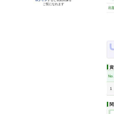
ログイン
すると表紙画像を
ご覧になれます
出
資
No.
1
関