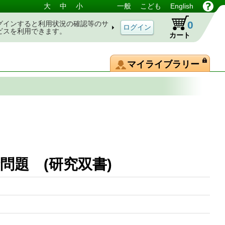
大
中
小
一般
こども
English
0
グインすると利用状況の確認等のサ
ビスを利用できます。
カート
マイライブラリー
問題 (研究双書)