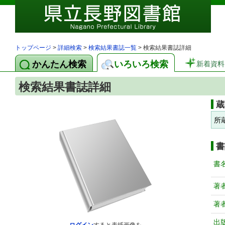
トップページ
>
詳細検索
>
検索結果書誌一覧
> 検索結果書誌詳細
かんたん検索
いろいろ検索
新着資料
検索結果書誌詳細
蔵
所
書
書
著
著
出