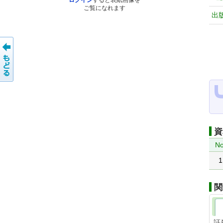
ログイン
すると表紙画像を
ご覧になれます
出
資
No
1
関
証