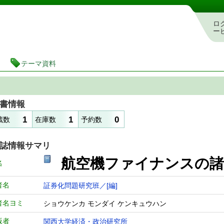
図書館 蔵書検索・予約システム
ロ
ー
テーマ資料
書情報
1
1
0
蔵数
在庫数
予約数
誌情報サマリ
航空機ファイナンスの諸
名
者名
証券化問題研究班／[編]
者名ヨミ
ショウケンカ モンダイ ケンキュウハン
版者
関西大学経済・政治研究所