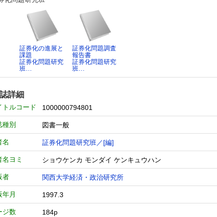
証券化の進展と
証券化問題調査
課題
報告書
証券化問題研究
証券化問題研究
班…
班…
誌詳細
イトルコード
1000000794801
誌種別
図書一般
者名
証券化問題研究班／[編]
者名ヨミ
ショウケンカ モンダイ ケンキュウハン
版者
関西大学経済・政治研究所
版年月
1997.3
ージ数
184p