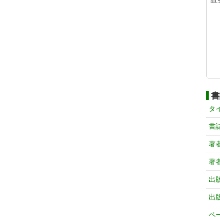
書
タ
書
著
著
出
出
ペ