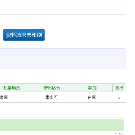
配架場所
帯出区分
状態
貸出
階書庫
帯出可
在庫
○
1
/
1