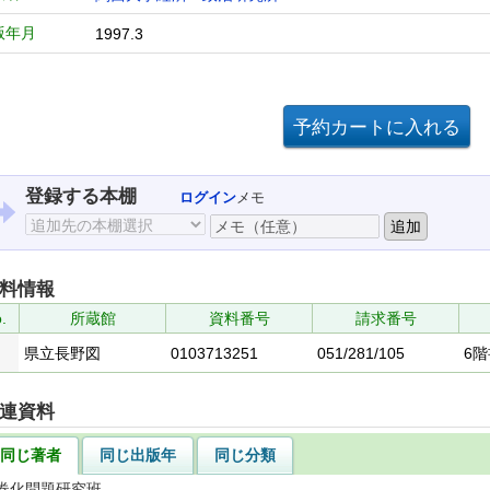
版年月
1997.3
登録する本棚
ログイン
メモ
料情報
.
所蔵館
資料番号
請求番号
県立長野図
0103713251
051/281/105
6
連資料
同じ著者
同じ出版年
同じ分類
券化問題研究班