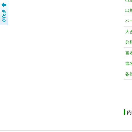
出
ペ
大
分
書
書
各
内