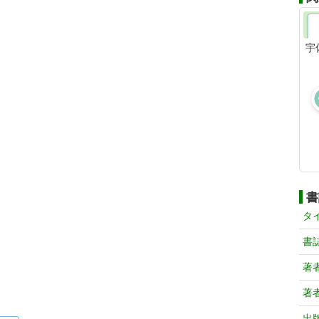
宇
書
タ
書
著
著
出