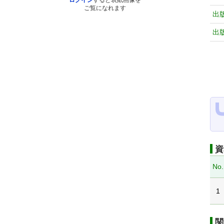
ログイン
すると表紙画像を
ご覧になれます
出
出
資
No.
1
関