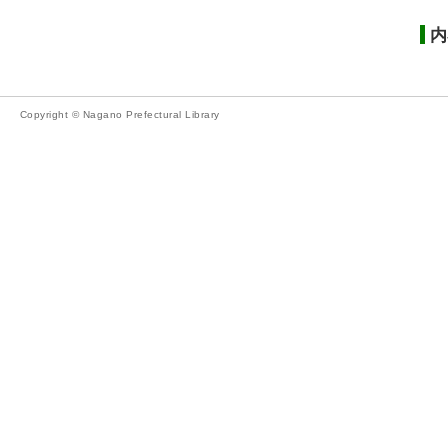
内
Copyright © Nagano Prefectural Library