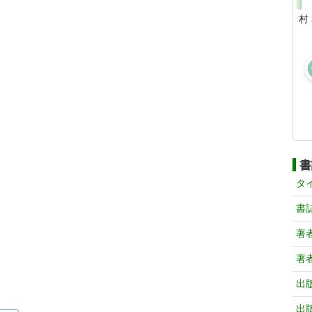
村
書
タ
書
著
著
出
出