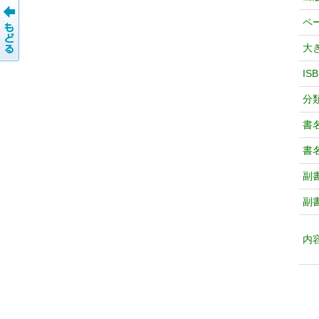
ペ
大
IS
分
書
書
副
副
内