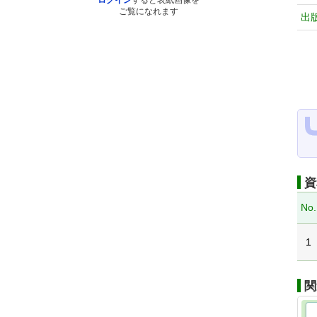
ログイン
すると表紙画像を
ご覧になれます
出
資
No.
1
関