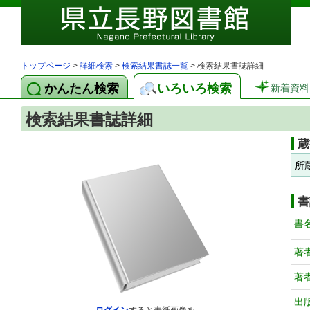
トップページ
>
詳細検索
>
検索結果書誌一覧
> 検索結果書誌詳細
かんたん検索
いろいろ検索
新着資料
検索結果書誌詳細
蔵
所
書
書
著
著
出