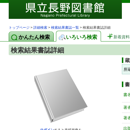
トップページ
>
詳細検索
>
検索結果書誌一覧
> 検索結果書誌詳細
かんたん検索
いろいろ検索
新着資料
検索結果書誌詳細
蔵
所
書
書
著
著
出