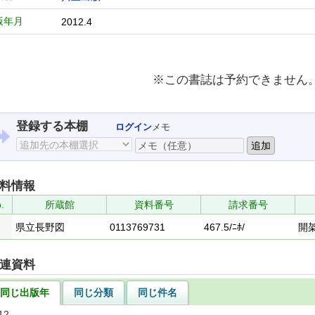
版年月
2012.4
※この書誌は予約できません
登録する本棚
ログイン
メモ
料情報
.
所蔵館
資料番号
請求番号
県立長野図
0113769731
467.5/ﾆﾎ/
開
連資料
同じ出版年
同じ分類
同じ件名
12