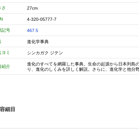
きさ
27cm
BN
4-320-05777-7
類記号
467.5
名
進化学事典
名ヨミ
シンカガク ジテン
進化のすべてを網羅した事典。生命の起源から日本列島
容紹介
り、進化のしくみを詳しく解説。さらに、進化学と他分
容細目