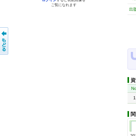
ログイン
すると表紙画像を
ご覧になれます
出
資
No
1
関
20