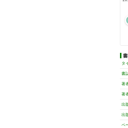
書
タ
書
著
著
出
出
ペ