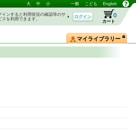
大
中
小
一般
こども
English
0
グインすると利用状況の確認等のサ
ビスを利用できます。
カート
マイライブラリー