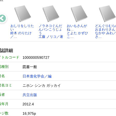
おしりをしりた
ノラネコぐんだ
おいもさんが
どんぐりむら
い
んパンこうじょ
ね…
おまわりさん
鈴木 のりたけ
う
とよた かずひ
なかや みわ
／…
工藤 ノリコ／著
こ…
さ…
誌詳細
イトルコード
1000000590727
誌種別
図書一般
者名
日本進化学会／編
者名ヨミ
ニホン シンカ ガッカイ
版者
共立出版
版年月
2012.4
ージ数
16,975p