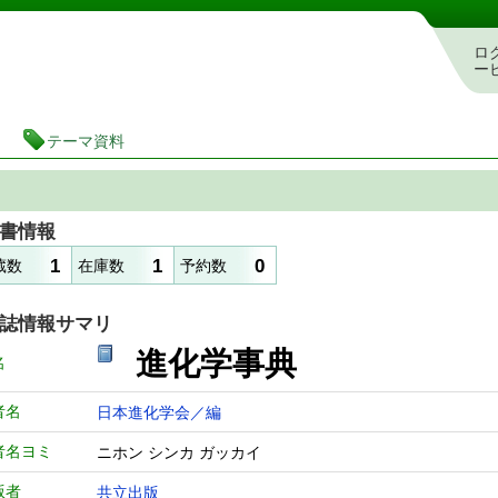
図書館 蔵書検索・予約システム
ロ
ー
テーマ資料
書情報
1
1
0
蔵数
在庫数
予約数
誌情報サマリ
進化学事典
名
者名
日本進化学会／編
者名ヨミ
ニホン シンカ ガッカイ
版者
共立出版