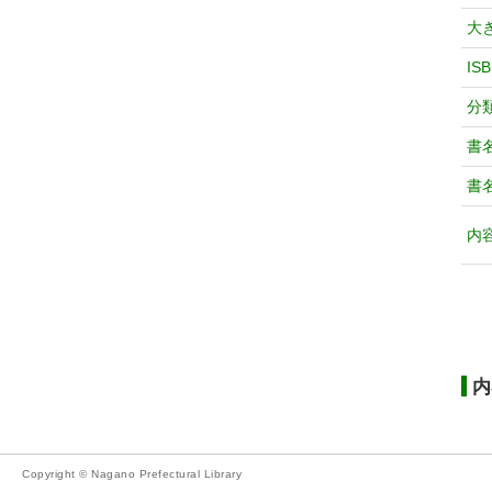
大
IS
分
書
書
内
内
Copyright © Nagano Prefectural Library