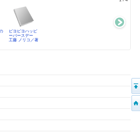
の
ピヨピヨハッピ
ぱたぱたももん
おべんとう
うれないやきそ
ーバースデー
ちゃん
小西 英子／さく
ばパン
／
工藤 ノリコ／著
とよた かずひ
富永 まい／文,
こ…
…