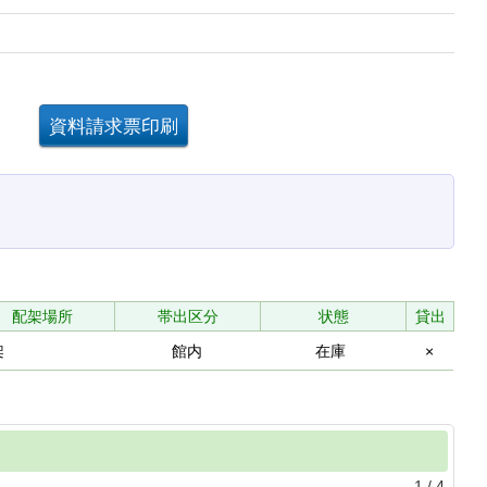
。
配架場所
帯出区分
状態
貸出
架
館内
在庫
×
1
/
4