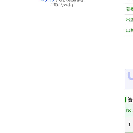
ログイン
すると表紙画像を
ご覧になれます
著
出
出
資
No.
1