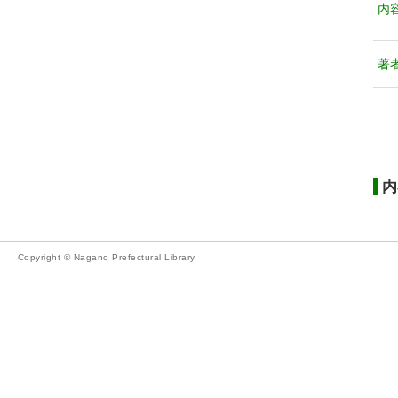
内
著
内
Copyright © Nagano Prefectural Library