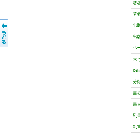
著
著
出
出
ペ
大
IS
分
書
書
副
副