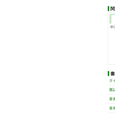
関
中
書
タ
書
著
著