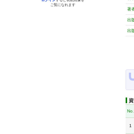
ログイン
すると表紙画像を
ご覧になれます
著
出
出
資
No.
1