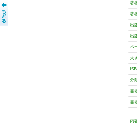
著
著
出
出
ペ
大
IS
分
書
書
内