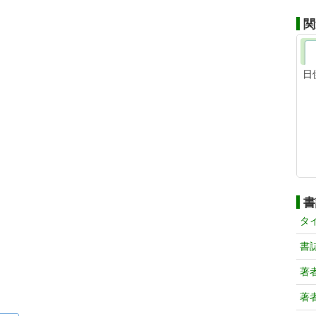
関
日
書
タ
書
著
著