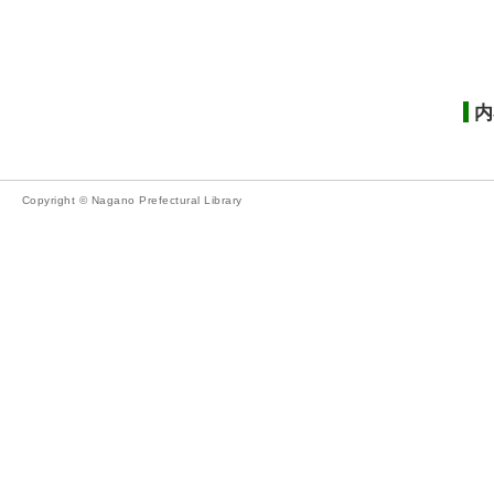
内
Copyright © Nagano Prefectural Library