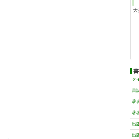
大
書
タ
書
著
著
出
出