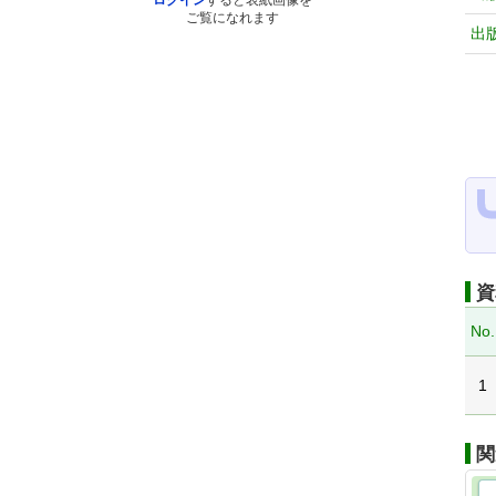
ログイン
すると表紙画像を
ご覧になれます
出
資
No.
1
関