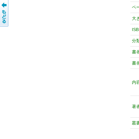
ペ
大
IS
分
書
書
内
著
叢