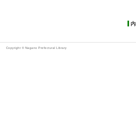
内
Copyright © Nagano Prefectural Library