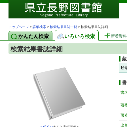
トップページ
>
詳細検索
>
検索結果書誌一覧
> 検索結果書誌詳細
かんたん検索
いろいろ検索
新着資料
検索結果書誌詳細
蔵
所
書
書
著
著
出