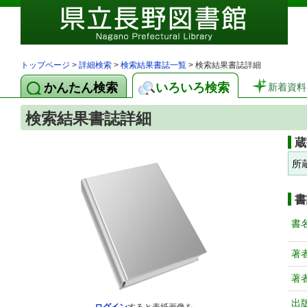
トップページ
>
詳細検索
>
検索結果書誌一覧
> 検索結果書誌詳細
かんたん検索
いろいろ検索
新着資料
検索結果書誌詳細
蔵
所
書
書
著
著
出