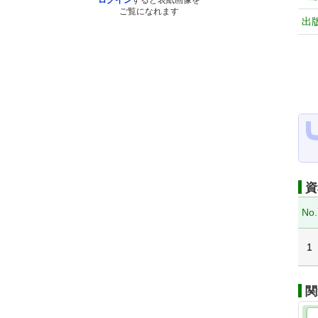
ログイン
すると表紙画像を
ご覧になれます
出
資
No.
1
関