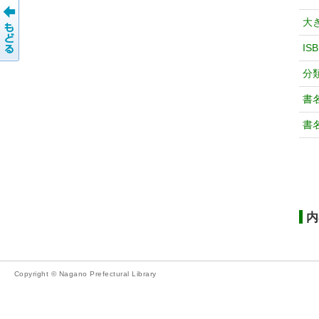
大
IS
分
書
書
内
Copyright © Nagano Prefectural Library