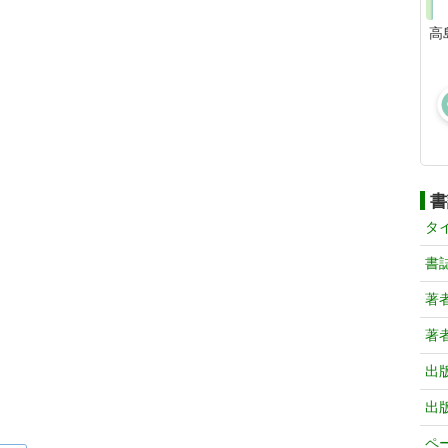
高
書
タ
書
著
著
出
出
ペ