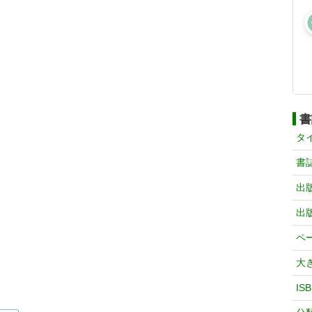
書
タ
書
出
出
ペ
大
IS