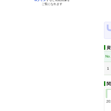
ログイン
すると表紙画像を
ご覧になれます
資
No.
1
関
20