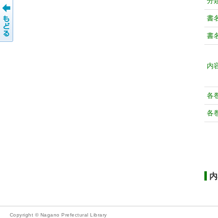
分
書
書
内
各
各
内
Copyright © Nagano Prefectural Library