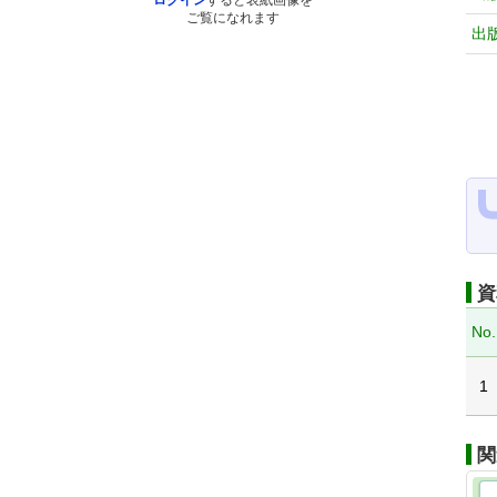
ログイン
すると表紙画像を
ご覧になれます
出
資
No.
1
関