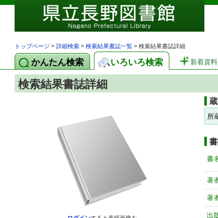
トップページ
>
詳細検索
>
検索結果書誌一覧
> 検索結果書誌詳細
かんたん検索
いろいろ検索
新着資料
検索結果書誌詳細
蔵
所
書
書
著
著
出