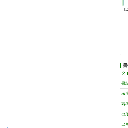
地
書
タ
書
著
著
出
出