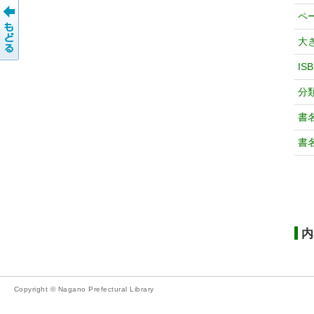
ペ
大
IS
分
書
書
内
Copyright © Nagano Prefectural Library