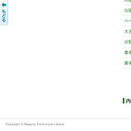
出
ペ
大
分
書
書
内
Copyright © Nagano Prefectural Library