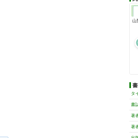
山
書
タ
書
著
著
出