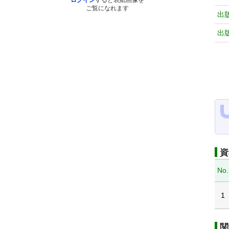
ログイン
すると表紙画像を
ご覧になれます
出
出
資
No.
1
関