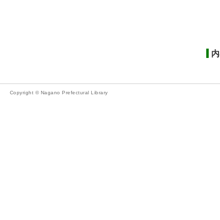
内
Copyright © Nagano Prefectural Library