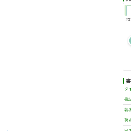
20
書
タ
書
著
著
出