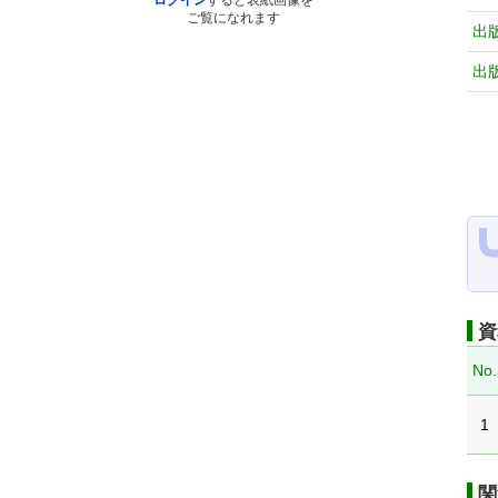
ログイン
すると表紙画像を
ご覧になれます
出
出
資
No.
1
関