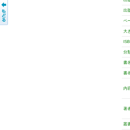
出
ペ
大
IS
分
書
書
内
著
叢