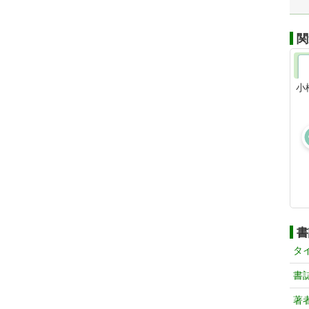
関
小
書
タ
書
著