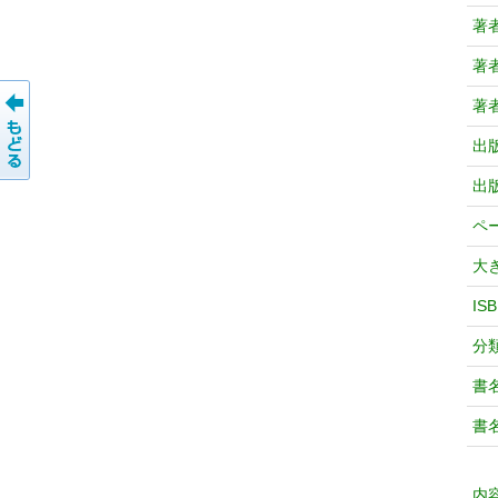
著
著
著
出
出
ペ
大
IS
分
書
書
内