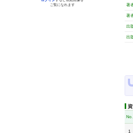
ログイン
すると表紙画像を
著
ご覧になれます
著
出
出
資
No.
1