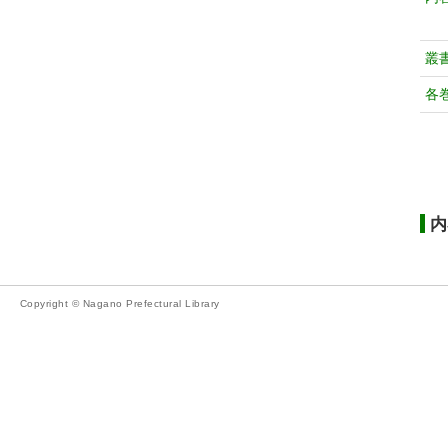
叢
各
内
Copyright © Nagano Prefectural Library