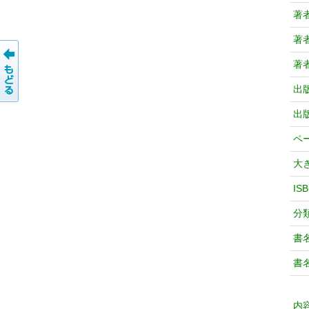
著
著
著
出
出
ペ
大
IS
分
書
書
内