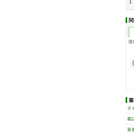
1
関
清
書
タ
書
著