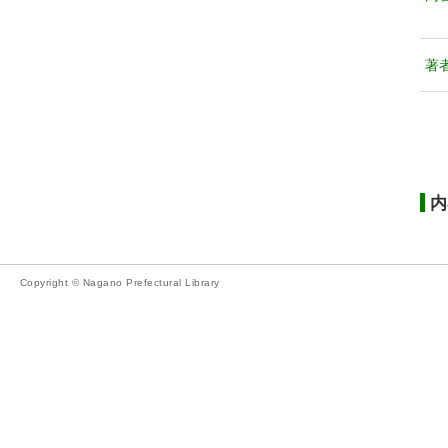
著
内
Copyright © Nagano Prefectural Library