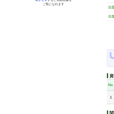
ログイン
すると表紙画像を
ご覧になれます
出
出
資
No.
1
関