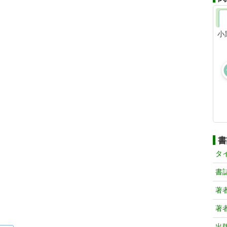
小
書
タ
書
著
著
出