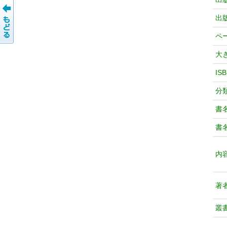
出
ペ
大
IS
分
書
書
内
著
叢