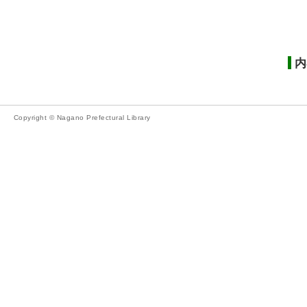
内
Copyright © Nagano Prefectural Library