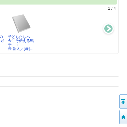
1
/
4
の
子どもたちへ、
みんなでつくっ
あしたてんきに
あなた
ンガ
今こそ伝える戦
ちゃった
なあれ
谷川 俊太郎／
争 ：…
長 新太／[作]
荒川 薫／さく,
文…
長 新太／[著]…
…