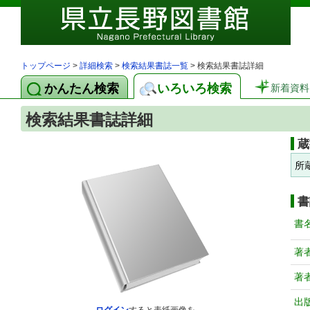
トップページ
>
詳細検索
>
検索結果書誌一覧
> 検索結果書誌詳細
かんたん検索
いろいろ検索
新着資料
検索結果書誌詳細
蔵
所
書
書
著
著
出