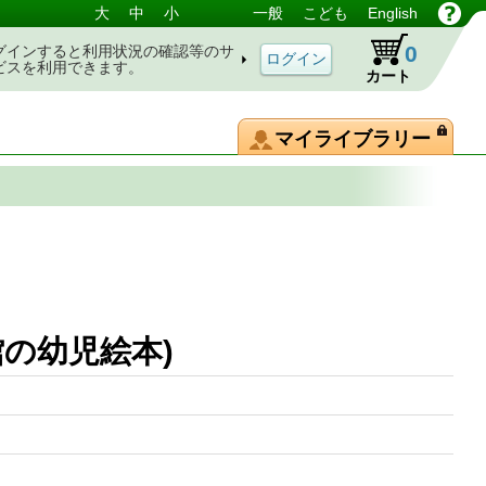
大
中
小
一般
こども
English
0
グインすると利用状況の確認等のサ
ビスを利用できます。
カート
マイライブラリー
の幼児絵本)