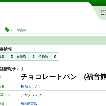
図書館 蔵書検索・予約システム
ロ
ー
テーマ資料
書情報
2
2
0
蔵数
在庫数
予約数
誌情報サマリ
チョコレートパン (福音館
名
者名
長 新太／さく
者名ヨミ
チョウ シンタ
版者
福音館書店