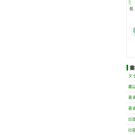
長
書
タ
書
著
著
出
出