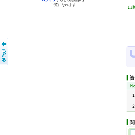
ログイン
すると表紙画像を
ご覧になれます
出
資
No
1
2
関