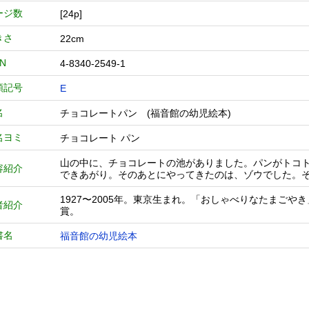
ージ数
[24p]
きさ
22cm
BN
4-8340-2549-1
類記号
E
名
チョコレートパン (福音館の幼児絵本)
名ヨミ
チョコレート パン
山の中に、チョコレートの池がありました。パンがトコ
容紹介
できあがり。そのあとにやってきたのは、ゾウでした。
1927〜2005年。東京生まれ。「おしゃべりなたまご
者紹介
賞。
書名
福音館の幼児絵本