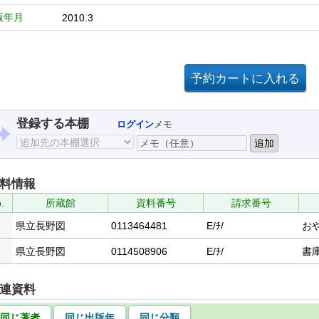
版年月
2010.3
登録する本棚
ログイン
メモ
料情報
.
所蔵館
資料番号
請求番号
県立長野図
0113464481
E/ﾁ/
お
県立長野図
0114508906
E/ﾁ/
書
連資料
同じ著者
同じ出版年
同じ分類