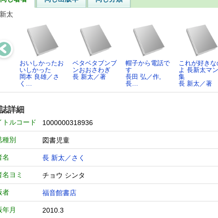
 新太
おいしかったお
ベタベタブンブ
帽子から電話で
これが好きな
いしかった
ンおおさわぎ
す
よ 長新太マ
岡本 良雄／さ
長 新太／著
長田 弘／作,
集
く…
長…
長 新太／著
誌詳細
イトルコード
1000000318936
誌種別
図書児童
者名
長 新太／さく
者名ヨミ
チョウ シンタ
版者
福音館書店
版年月
2010.3