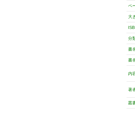
ペ
大
IS
分
書
書
内
著
叢