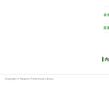
著
叢
内
Copyright © Nagano Prefectural Library