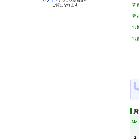
ログイン
すると表紙画像を
著
ご覧になれます
著
出
出
資
No.
1