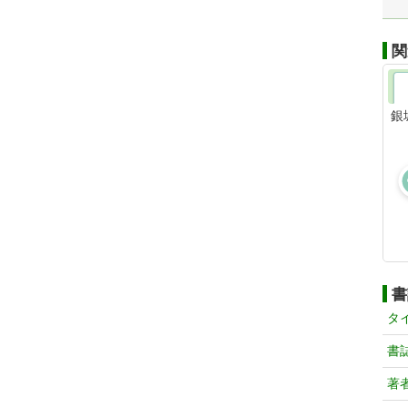
関
銀
書
タ
書
著