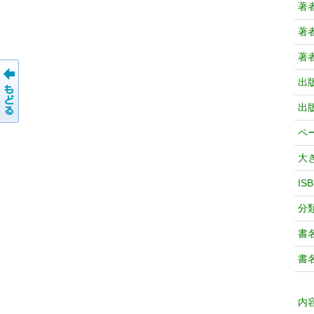
著
著
著
出
出
ペ
大
IS
分
書
書
内