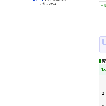
ログイン
すると表紙画像を
ご覧になれます
出
資
No.
1
2