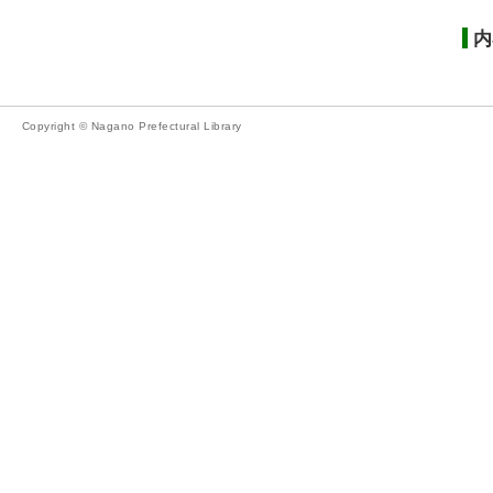
内
Copyright © Nagano Prefectural Library