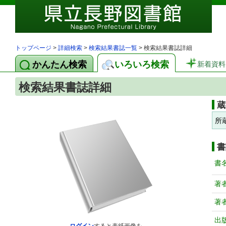
トップページ
>
詳細検索
>
検索結果書誌一覧
> 検索結果書誌詳細
かんたん検索
いろいろ検索
新着資料
検索結果書誌詳細
蔵
所
書
書
著
著
出