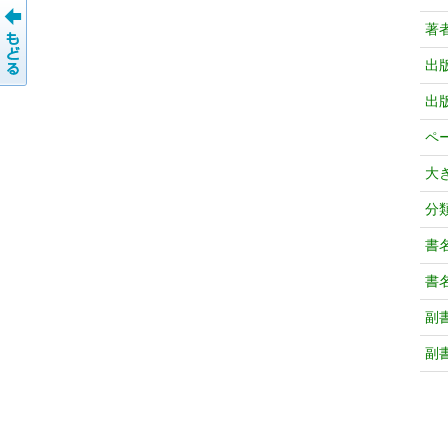
著
出
出
ペ
大
分
書
書
副
副