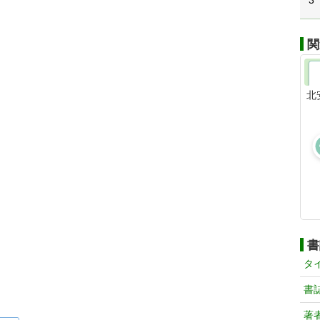
3
関
北
書
タ
書
著