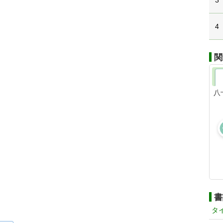
3
4
関
八
書
タ