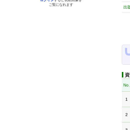
ログイン
すると表紙画像を
ご覧になれます
出
資
No.
1
2