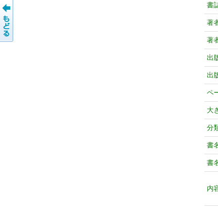
書
著
著
出
出
ペ
大
分
書
書
内