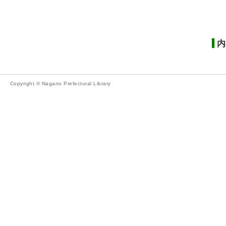
内
Copyright © Nagano Prefectural Library