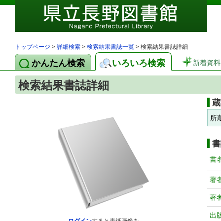
トップページ
>
詳細検索
>
検索結果書誌一覧
> 検索結果書誌詳細
かんたん検索
いろいろ検索
新着資料
検索結果書誌詳細
蔵
所
書
書
著
著
出