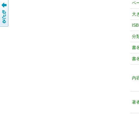
ペ
大
IS
分
書
書
内
著