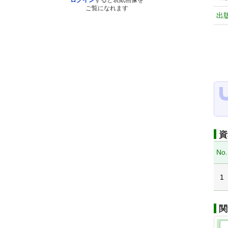
ログイン
すると表紙画像を
ご覧になれます
出
資
No.
1
関