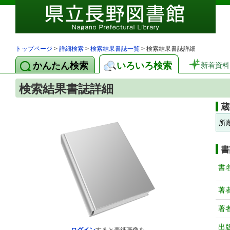
トップページ
>
詳細検索
>
検索結果書誌一覧
> 検索結果書誌詳細
かんたん検索
いろいろ検索
新着資料
検索結果書誌詳細
蔵
所
書
書
著
著
出