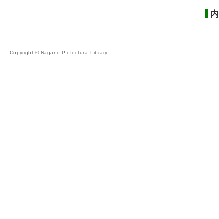
内
Copyright © Nagano Prefectural Library