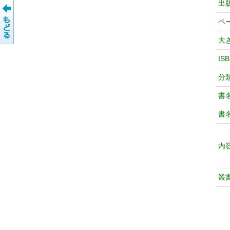
出
ペ
大
IS
分
書
書
内
叢