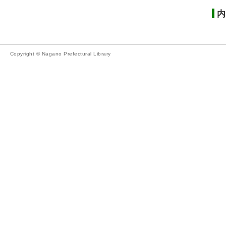
内
Copyright © Nagano Prefectural Library