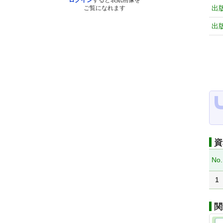
ログイン
すると表紙画像を
出
ご覧になれます
出
資
No.
1
関