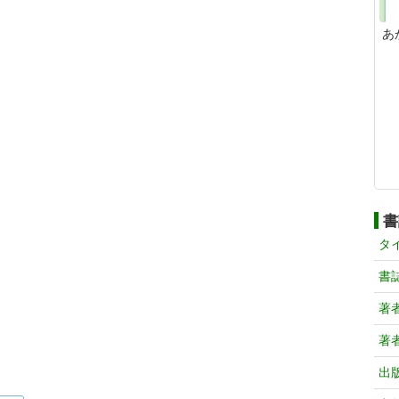
あ
書
タ
書
著
著
出