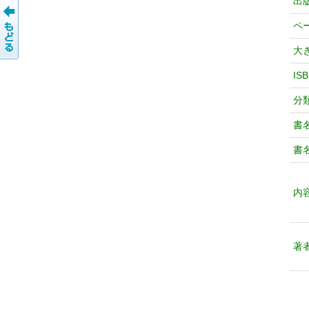
出
ペ
大
IS
分
書
書
内
著