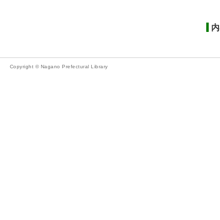
内
Copyright © Nagano Prefectural Library