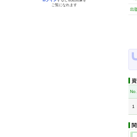
ログイン
すると表紙画像を
ご覧になれます
出
資
No.
1
関