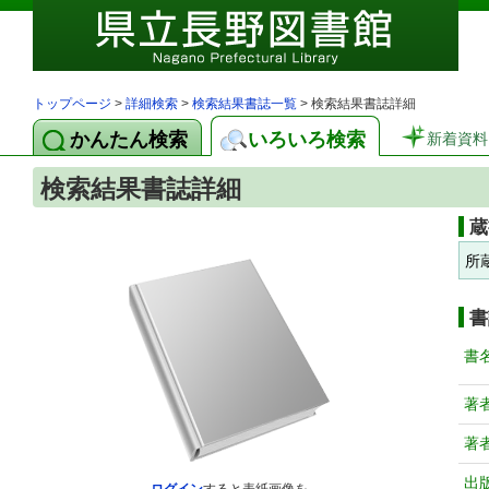
トップページ
>
詳細検索
>
検索結果書誌一覧
> 検索結果書誌詳細
かんたん検索
いろいろ検索
新着資料
検索結果書誌詳細
蔵
所
書
書
著
著
出