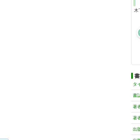
木
書
タ
書
著
著
出