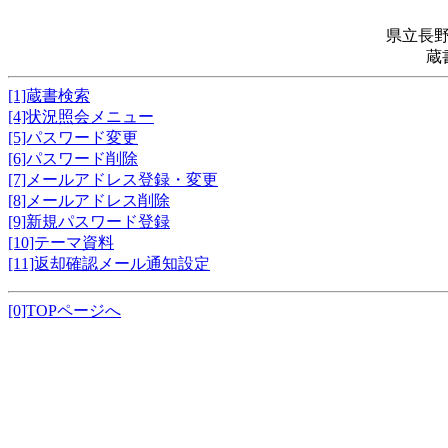
県立長
蔵
[1]蔵書検索
[4]状況照会メニュー
[5]パスワード変更
[6]パスワード削除
[7]メールアドレス登録・変更
[8]メールアドレス削除
[9]新規パスワード登録
[10]テーマ資料
[11]返却確認メール通知設定
[0]TOPページへ